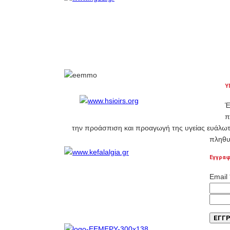
Υ
Έ
π
την προάσπιση και προαγωγή της υγείας ευάλ
πληθυ
Εγγραφ
Email