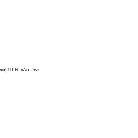
κή Π.Γ.Ν. «Αττικόν»