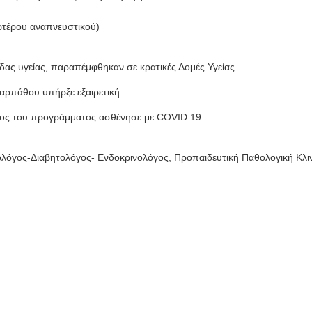
νωτέρου αναπνευστικού)
δας υγείας, παραπέμφθηκαν σε κρατικές Δομές Υγείας.
αρπάθου υπήρξε εξαιρετική.
ρος του προγράμματος ασθένησε με COVID 19.
όγος-Διαβητολόγος- Ενδοκρινολόγος, Προπαιδευτική Παθολογική Κλινι