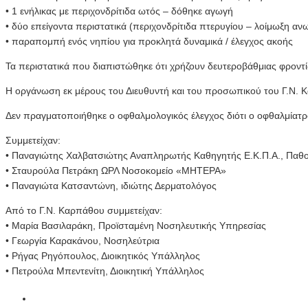
• 1 ενήλικας με περιχονδρίτιδα ωτός – δόθηκε αγωγή
• δύο επείγοντα περιστατικά (περιχονδρίτιδα πτερυγίου – λοίμωξη α
• παραπομπή ενός νηπίου για προκλητά δυναμικά / έλεγχος ακοής
Τα περιστατικά που διαπιστώθηκε ότι χρήζουν δευτεροβάθμιας φροντί
Η οργάνωση εκ μέρους του Διευθυντή και του προσωπικού του Γ.Ν. Κ
Δεν πραγματοποιήθηκε ο οφθαλμολογικός έλεγχος διότι ο οφθαλμίατ
Συμμετείχαν:
• Παναγιώτης Χαλβατσιώτης Αναπληρωτής Καθηγητής Ε.Κ.Π.Α., Παθολ
• Σταυρούλα Πετράκη ΩΡΛ Νοσοκομείο «ΜΗΤΕΡΑ»
• Παναγιώτα Κατσαντώνη, ιδιώτης Δερματολόγος
Από το Γ.Ν. Καρπάθου συμμετείχαν:
• Μαρία Βασιλαράκη, Προϊσταμένη Νοσηλευτικής Υπηρεσίας
• Γεωργία Καρακάνου, Νοσηλεύτρια
• Ρήγας Ρηγόπουλoς, Διοικητικός Υπάλληλος
• Πετρούλα Μπεντενίτη, Διοικητική Υπάλληλος