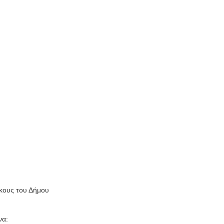
ίκους του Δήμου
να: