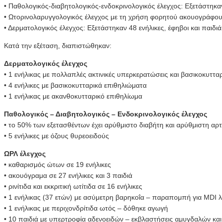
• Παθολογικός-διαβητολογικός-ενδοκρινολογικός έλεγχος: Εξετάστηκαν
• Ωτορινολαρυγγολογικός έλεγχος με τη χρήση φορητού ακουογράφου. 
• Δερματολογικός έλεγχος: Εξετάστηκαν 48 ενήλικες, έφηβοι και παιδιά
Κατά την εξέταση, διαπιστώθηκαν:
Δερματολογικός έλεγχος
• 1 ενήλικας με πολλαπλές ακτινικές υπερκερατώσεις και βασικοκυττα
• 4 ενήλικες με βασικοκυτταρικά επιθηλιώματα
• 1 ενήλικας με ακανθοκυτταρικό επιθηλίωμα
Παθολογικός – Διαβητολογικός – Ενδοκρινολογικός έλεγχος
• το 50% των εξετασθέντων έχει αρύθμιστο διαβήτη και αρύθμιστη αρ
• 5 ενήλικες με όζους θυρεοειδούς
ΩΡΛ έλεγχος
• καθαρισμός ώτων σε 19 ενήλικες
• ακουόγραμα σε 27 ενήλικες και 3 παιδιά
• ρινίτιδα και εκκριτική ωτίτιδα σε 16 ενήλικες
• 1 ενήλικας (37 ετών) με ασύμετρη βαρηκοΐα – παραπομπή για MDI λ
• 1 ενήλικας με περιχονδρίτιδα ωτός – δόθηκε αγωγή
• 10 παιδιά με υπερτροφία αδενοειδών – εκβλαστήσεις αμυγδαλών και 