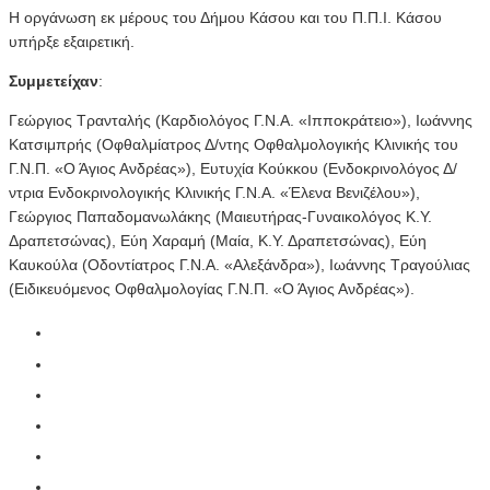
Η οργάνωση εκ μέρους του Δήμου Κάσου και του Π.Π.Ι. Κάσου
υπήρξε εξαιρετική.
Συμμετείχαν
:
Γεώργιος Τρανταλής (Καρδιολόγος Γ.Ν.Α. «Ιπποκράτειο»), Ιωάννης
Κατσιμπρής (Οφθαλμίατρος Δ/ντης Οφθαλμολογικής Κλινικής του
Γ.Ν.Π. «Ο Άγιος Ανδρέας»), Ευτυχία Κούκκου (Ενδοκρινολόγος Δ/
ντρια Ενδοκρινολογικής Κλινικής Γ.Ν.Α. «Έλενα Βενιζέλου»),
Γεώργιος Παπαδομανωλάκης (Μαιευτήρας-Γυναικολόγος Κ.Υ.
Δραπετσώνας), Εύη Χαραμή (Μαία, Κ.Υ. Δραπετσώνας), Εύη
Καυκούλα (Οδοντίατρος Γ.Ν.Α. «Αλεξάνδρα»), Ιωάννης Τραγούλιας
(Ειδικευόμενος Οφθαλμολογίας Γ.Ν.Π. «Ο Άγιος Ανδρέας»).