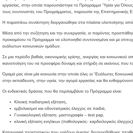
εργασίας, στην οποία παρουσιάστηκε το Πρόγραμμα “Υγεία για Όλου
τους συντονιστές του Προγράμματος, παρουσία της Επιστημονικής Ε
Η παραπάνω συνάντηση διοργανώθηκε στα πλαίσια υλοποίησης απόφα
Μέσα από την συζήτηση και την συνεργασία, οι παρόντες προσπάθησαν
προκειμένου το Πρόγραμμα να υλοποιηθεί συντονισμένα και με επιτυ
ευάλωτων κοινωνικών ομάδων.
Σε μια περίοδο βαθιάς οικονομικής κρίσης, ανεργίας και κοινωνικού 
ικανοποίηση του να προσφέρει δύναμη και στήριξη σε εκείνους που τ
Όραμά μας είναι μία κοινωνία στην οποία όλες οι “Ευάλωτες Κοινωνικ
στην εκπαίδευση, στην υγεία, την αγορά εργασίας και θα ενθαρρύνοντ
Οι ενδεικτικές δράσεις που θα περιλαμβάνει το Πρόγραμμα είναι:
Κλινική παιδιατρική εξέταση,
εμβολιασμοί και οδοντιατρικός έλεγχος σε παιδιά,
Γυναικολογική εξέταση: μαστογραφία – test pap,
κλινική εξέταση ενηλίκων (παθολογικός- καρδιολογικός έλεγχος)
Καταγραφή περιστατικών που χρήζουν άμεσης δευτεροβάθμιας περίθ