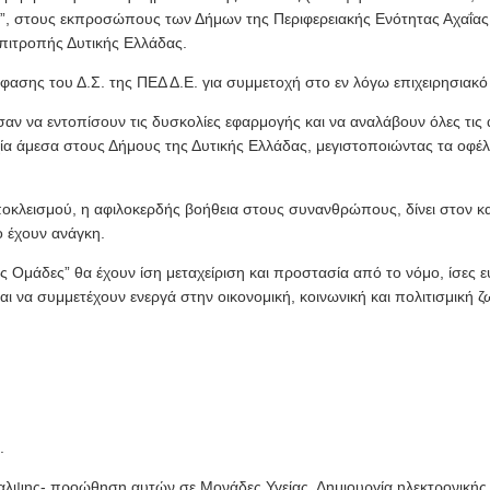
ς”, στους εκπροσώπους των Δήμων της Περιφερειακής Ενότητας Αχαΐα
πιτροπής Δυτικής Ελλάδας.
σης του Δ.Σ. της ΠΕΔ Δ.Ε. για συμμετοχή στο εν λόγω επιχειρησιακ
 να εντοπίσουν τις δυσκολίες εφαρμογής και να αναλάβουν όλες τις α
χία άμεσα στους Δήμους της Δυτικής Ελλάδας, μεγιστοποιώντας τα οφέ
αποκλεισμού, η αφιλοκερδής βοήθεια στους συνανθρώπους, δίνει στον κ
ο έχουν ανάγκη.
ές Ομάδες” θα έχουν ίση μεταχείριση και προστασία από το νόμο, ίσες 
αι να συμμετέχουν ενεργά στην οικονομική, κοινωνική και πολιτισμική 
.
αλψης- προώθηση αυτών σε Μονάδες Υγείας. Δημιουργία ηλεκτρονικής