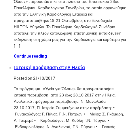
Όλους» παρουσιάστηκε στο πλαίσιο του Επετειακού 38ου
Πανελλήνιου Καρδιολογικού Συνεδρίου, το οποίο οργανώθηκε
από την Ελληνική Καρδιολογική Εταιρεία και
πραγματοποιήθηκε 19-21 Οκτωβρίου, στο Ξενοδοχείο
HILTON Αθηνών. Το Πανελλήνιο Καρδιολογικό Συνέδριο
αποτελεί την πλέον καταξιωμένη επιστημονική εκπαιδευτική
εκδήλωση στη χώρα μας για την Καρδιολογία και ευρύτερα για
[…]
Continue reading
Ιατρική παρέμβαση στην Ηλεία
Posted on 21/10/2017
To πρόγραμμα «Υγεία για Όλους» θα πραγματοποιήσει
ιατρική παρέμβαση, από 23 έως 28.10.2017 στην Ηλεία.
Αναλυτικό πρόγραμμα παρέμβασης: Ν. Mανωλάδα
23.10.2017, Π. Ιατρείο Συμμετέχουν στην παρέμβαση: •
Γυναικολόγος: Γ. Πάνας Π.Ν. Πατρών • Μαίες: Σ. Γκάμαρη,
Α. Τσερεμέ • Καρδιολόγος: M. Kούλη Γ.Ν. Πύργου •
Ενδοκρινολόγος: Ν. Αγαλιανού, Γ.Ν. Πύργου • Γενικός