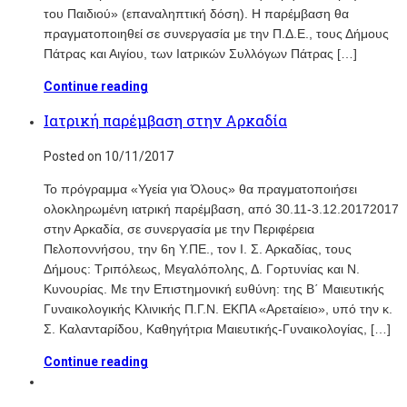
του Παιδιού» (επαναληπτική δόση). Η παρέμβαση θα
πραγματοποιηθεί σε συνεργασία με την Π.Δ.Ε., τους Δήμους
Πάτρας και Αιγίου, των Ιατρικών Συλλόγων Πάτρας […]
Continue reading
Ιατρική παρέμβαση στην Αρκαδία
Posted on 10/11/2017
To πρόγραμμα «Υγεία για Όλους» θα πραγματοποιήσει
ολοκληρωμένη ιατρική παρέμβαση, από 30.11-3.12.20172017
στην Αρκαδία, σε συνεργασία με την Περιφέρεια
Πελοποννήσου, την 6η Υ.ΠΕ., τον Ι. Σ. Αρκαδίας, τους
Δήμους: Τριπόλεως, Μεγαλόπολης, Δ. Γορτυνίας και Ν.
Κυνουρίας. Με την Επιστημονική ευθύνη: της Β΄ Μαιευτικής
Γυναικολογικής Κλινικής Π.Γ.Ν. ΕΚΠΑ «Αρεταίειο», υπό την κ.
Σ. Καλανταρίδου, Καθηγήτρια Μαιευτικής-Γυναικολογίας, […]
Continue reading