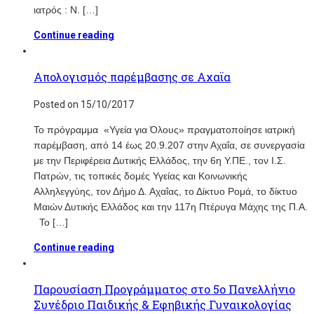
ιατρός : Ν. […]
Continue reading
Απολογισμός παρέμβασης σε Αχαϊα
Posted on 15/10/2017
To πρόγραμμα «Υγεία για Όλους» πραγματοποίησε ιατρική
παρέμβαση, από 14 έως 20.9.207 στην Αχαΐα, σε συνεργασία
με την Περιφέρεια Δυτικής Ελλάδος, την 6η Υ.ΠΕ., τον Ι.Σ.
Πατρών, τις τοπικές δομές Υγείας και Κοινωνικής
Αλληλεγγύης, τον Δήμο Δ. Αχαΐας, το Δίκτυο Ρομά, το δίκτυο
Μαιών Δυτικής Ελλάδος και την 117η Πτέρυγα Μάχης της Π.Α.
Το […]
Continue reading
Παρουσίαση Προγράμματος στο 5ο Πανελλήνιο
Συνέδριο Παιδικής & Εφηβικής Γυναικολογίας