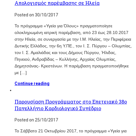
Απολογισμός παρέμβασης σε Ηλεία
Posted on 30/10/2017
To πρόγραμμα «Υγεία για Όλους» πραγματοποίησε
ολοκληρωμένη ιατρική παρέμβαση, από 23 έως 28.10.2017
στην Ηλεία, σε συνεργασία με την I.M. Hλείας, την Περιφέρεια
Δυτικής Ελλάδος, την 6η Υ.ΠΕ., τον Ι. Σ. Πύργου – Ολυμπίας,
τον Ι. Σ. Αμαλιάδας και τους Δήμους Πύργου, Ήλιδας,
Πηνειού, Ανδραβίδας – Κυλλήνης, Αρχαίας Ολυμπίας,
Δημητσάνας- Κρεστένων. Η παρέμβαση πραγματοποιήθηκε
με […]
Continue reading
Παρουσίαση Προγράμματος στο Επετειακό 38ο
Πανελλήνιο Καρδιολογικό Συνέδριο
Posted on 25/10/2017
Το Σάββατο 21 Οκτωβρίου 2017, το πρόγραμμα «Υγεία για